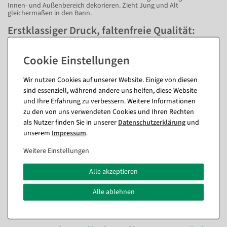
Innen- und Außenbereich dekorieren. Zieht Jung und Alt
gleichermaßen in den Bann.
Erstklassiger Druck, faltenfreie Qualität:
Unsere Motivdrucke zeigen die Natur von
ihrer schönsten Seite
Neben dem Druck muss auch die Präsentation stimmen. Dank
Wir nutzen Cookies auf unserer Website. Einige von diesen
spezieller Vorrichtungen hängen unsere Langbahnen faltenfrei schön.
Unsere Motivdrucke sind oben und unten mit einem Hohlsaum
sind essenziell, während andere uns helfen, diese Website
versehen. In Kombination mit einer Aufhänge- und
und Ihre Erfahrung zu verbessern. Weitere Informationen
Stabilisierungsstange erzielen Sie mit wenigen Handgriffen einen
zu den von uns verwendeten Cookies und Ihren Rechten
ebenmäßig glatten Fall des Fahnenstoffs. Dazu passende Stangen
finden Sie in unserem Sortiment in den Varianten Holz und Alu. Ob
als Nutzer finden Sie in unserer
Daten­schutz­erklärung
und
Foyers, Eingangsbereiche, Messen, Veranstaltungen, Schaufenster,
unserem
Impressum
.
Point-of-Sale, Beratungs- und Warteräume, Büros oder das eigene
Zuhause: Gönnen Sie sich das Abtauchen in die faszinierende
Unterwasserwelt des Korallenriffs mit seinen ebenso strahlenden wie
Weitere Einstellungen
sympathischen Bewohnern.
Alle akzeptieren
Fragen zum Artikel
Alle ablehnen