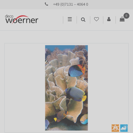
+49 (0)7131 – 4064 0
0
☰