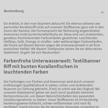
Beschreibung
Ein Anblick, in den man fasziniert abtaucht! Ein ebenso seltenes wie
wertvolles Korallenriff rückt auf unserem Stoffbanner ganz nah in den
Zoom der Kamera. Die Formenpracht der fächerartig angeordneten
Anemonen lockt bunte Korallenfische an. Diese sind von strahlenden,
geradezu illuminierenden Farbverläufen gezeichnet. Leuchtendes
Hellblau, Gelb, Orange, in streifen- oder wellenartigen Farbverläufen,
die Fische auf diesem Banner zeigen die Unterwasserwelt in all ihrer
exotischen Vielfalt. Mit diesem Textilposter setzen Sie ein dekoratives
Statement. Angeln Sie sich Neukunden!
Farbenfrohe Unterwasserwelt: Textilbanner
Riff mit bunten Korallenfischen in
leuchtenden Farben
Der Farbreigen von Fischen und Anemonen wird durch unseren
erstklassigen Qualitätsdruck in satten, vollen und strahlenden
Nuancen zur Geltung gebracht. (Fast) so schön wie das Original! Bei
unserem Dekobanner gehen wir auch sonst qualitativ keinerlei
Kompromisse ein, um diesen Naturschönheiten den passenden
Gestaltungsrahmen zu bieten. Unser Stoffbanner ist UV-beständig
beziehungsweise lichtecht, schwer entflammbar und nach B1
zertifiziert. Damit können Sie die tierischen Hingucker sorgenfrei im