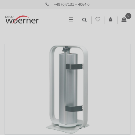
+49 (0)7131 – 4064 0
0
☰