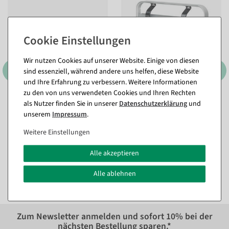
Wir nutzen Cookies auf unserer Website. Einige von diesen
sind essenziell, während andere uns helfen, diese Website
und Ihre Erfahrung zu verbessern. Weitere Informationen
zu den von uns verwendeten Cookies und Ihren Rechten
als Nutzer finden Sie in unserer
Daten­schutz­erklärung
und
Aufsatzabroller "Standard"
Aufsatzabroller "Standard"
Rollenbreite 75 cm
Rollenbreite 50 cm
unserem
Impressum
.
Sofort versandfähig.
Versandfähig in ca. 2-3
Weitere Einstellungen
Wochen
117,81 €
Alle akzeptieren
105,91 €
99,00 EUR zzgl. ges. MwSt.
89,00 EUR zzgl. ges. MwSt.
Alle ablehnen
Zum Newsletter anmelden und sofort
10%
bei der
nächsten Bestellung sparen.*