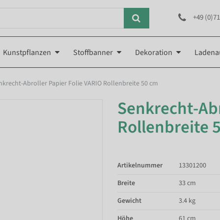
+49 (0)71
Kunstpflanzen
Stoffbanner
Dekoration
Ladena
nkrecht-Abroller Papier Folie VARIO Rollenbreite 50 cm
Senkrecht-Abr
Rollenbreite 
Artikelnummer
13301200
Breite
33 cm
Gewicht
3.4 kg
Höhe
61 cm