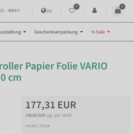
0
0
31 – 4064 0
DE
usstattung
Geschenkverpackung
% Sale
oller Papier Folie VARIO
50 cm
177,31 EUR
149,00 EUR
zzgl. ges. MwSt.
Inhalt
1
Stück