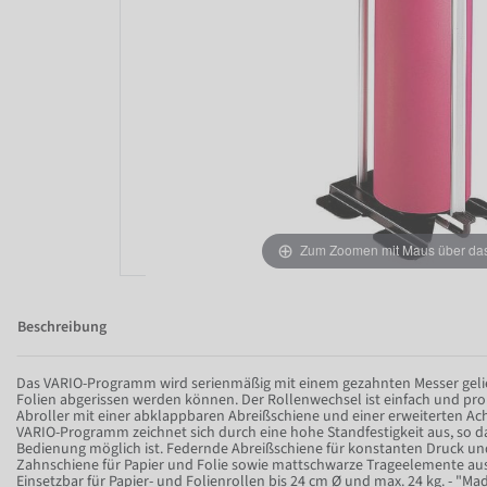
Zum Zoomen mit Maus über das 
Beschreibung
Das VARIO-Programm wird serienmäßig mit einem gezahnten Messer gelief
Folien abgerissen werden können. Der Rollenwechsel ist einfach und pr
Abroller mit einer abklappbaren Abreißschiene und einer erweiterten A
VARIO-Programm zeichnet sich durch eine hohe Standfestigkeit aus, so d
Bedienung möglich ist. Federnde Abreißschiene für konstanten Druck u
Zahnschiene für Papier und Folie sowie mattschwarze Trageelemente a
Einsetzbar für Papier- und Folienrollen bis 24 cm Ø und max. 24 kg. - "Ma