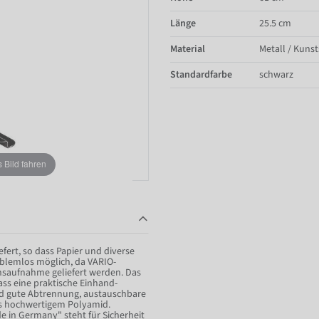
Länge
25.5 cm
Material
Metall / Kunst
Standardfarbe
schwarz
Bild fahren
ert, so dass Papier und diverse
oblemlos möglich, da VARIO-
chsaufnahme geliefert werden. Das
ass eine praktische Einhand-
nd gute Abtrennung, austauschbare
us hochwertigem Polyamid.
de in Germany" steht für Sicherheit