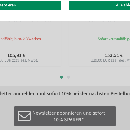
kzeptieren
Alle ab
er "Standard" Rollenbreite 50
Tischabroller "Standard" Rollen
ndfähig in ca. 2-3 Wochen
Sofort versandfähig.
105,91 €
153,51 €
00 EUR zzgl. ges. MwSt.
129,00 EUR zzgl. ges. M
etter anmelden und sofort
10%
bei der nächsten Bestellu
Newsletter abonnieren und sofort
10% SPAREN*