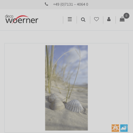
+49 (0)7131 – 4064 0
0
☰