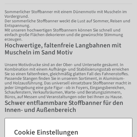
Sommerlicher Stoffbanner mit einem Dünenmotiv mit Muscheln im
Vordergrund.
Der sommerliche Stoffbanner weckt die Lust auf Sommer, Reisen und
Entspannung.
Mit unseren hochwertigen Stoffbannern können Sie schnell und
einfach große Flächen dekorieren und die gewünschte Stimmung
erzeugen.
Hochwertige, faltenfreie Langbahnen mit
Muscheln im Sand Motiv
Unsere Motivdrucke sind an der Ober- und Unterseite gesäumt. In
Kombination mit einem Aufhänge- und Stabilisierungsstab erreichen
Sie so einen faltenfreien, gleichmäßig glatten Fall des Fahnenstoffes.
Passende Stangen finden Sie in unserem Sortiment, in Aluminium-
und Holzausführung. Das universell einsetzbare Stoffbanner macht in
jeder Umgebung eine gute Figur - ob in Foyers, Eingangsbereichen,
Schaufenstern, Verkaufsräumen, Warte- und Beratungszimmern,
Büros, auf Messen und Veranstaltungen oder bei Ihnen zu Hause.
Schwer entflammbare Stoffbanner für den
Innen- und Außenbereich
Unsere Stoffbanner sind von sehr hoher Qualität, schwer
entflammbar und aus UV-beständigem Fahnenstoff gefertigt. Sie
können das Stoffbanner daher bedenkenlos in öffentlichen
Einrichtungen wie Flughäfen, Einkaufszentren oder ähnlichem