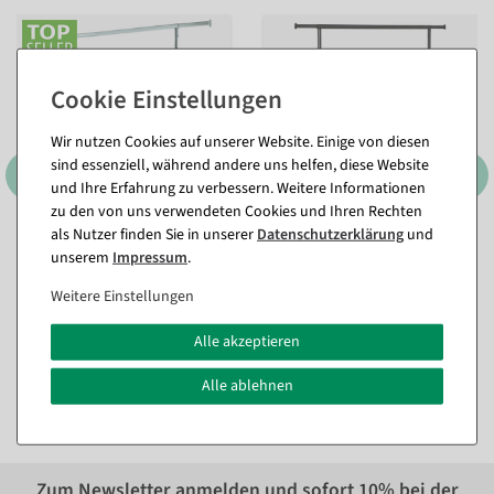
Wir nutzen Cookies auf unserer Website. Einige von diesen
sind essenziell, während andere uns helfen, diese Website
und Ihre Erfahrung zu verbessern. Weitere Informationen
zu den von uns verwendeten Cookies und Ihren Rechten
als Nutzer finden Sie in unserer
Daten­schutz­erklärung
und
Rollkleiderständer, stabil
Ausziehbarer
unserem
Impressum
.
belastbar bis 100 kg
Rollkleiderständer, schwarz
150 cm
Sofort versandfähig.
Weitere Einstellungen
Sofort versandfähig.
Alle akzeptieren
117,81 €
189,21 €
99,00 EUR zzgl. ges. MwSt.
159,00 EUR zzgl. ges. MwSt.
Alle ablehnen
Zum Newsletter anmelden und sofort
10%
bei der