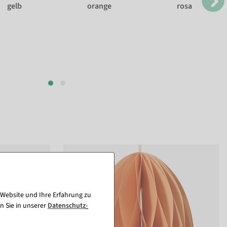
gelb
orange
rosa
 Website und Ihre Erfahrung zu
n Sie in unserer
Daten­schutz­