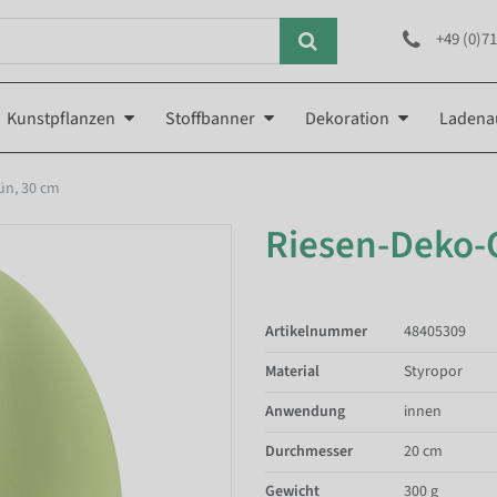
+49 (0)71
Kunstpflanzen
Stoffbanner
Dekoration
Ladena
ün, 30 cm
Riesen-Deko-O
Artikelnummer
48405309
Material
Styropor
Anwendung
innen
Durchmesser
20 cm
Gewicht
300 g