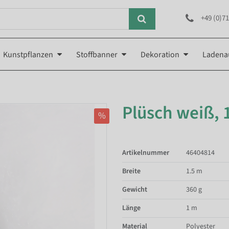
+49 (0)71
Kunstpflanzen
Stoffbanner
Dekoration
Ladena
Plüsch weiß, 
%
Artikelnummer
46404814
Breite
1.5 m
Gewicht
360 g
Länge
1 m
Material
Polyester