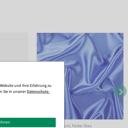
 Website und Ihre Erfahrung zu
n Sie in unserer
Daten­schutz­
lehnen
x 2,5 m
,
Satinstoff 150 cm
, Farbe: blau