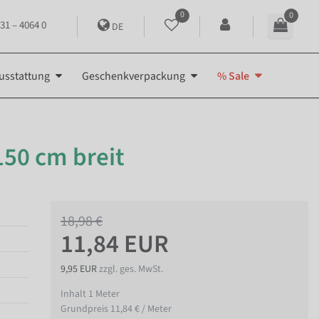
0
0
31 – 4064 0
DE
usstattung
Geschenkverpackung
% Sale
150 cm breit
18,98 €
11,84 EUR
9,95 EUR
zzgl. ges. MwSt.
Inhalt
1
Meter
Grundpreis
11,84 € / Meter