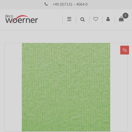
+49 (0)7131 – 4064 0
0
☰
%