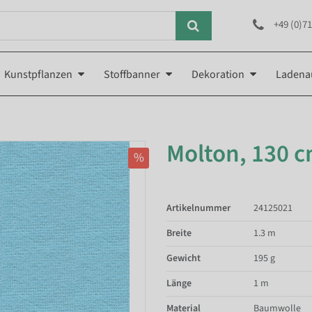
+49 (0)71
Kunstpflanzen
Stoffbanner
Dekoration
Ladena
Molton, 130 c
%
Artikelnummer
24125021
Breite
1.3 m
Gewicht
195 g
Länge
1 m
Material
Baumwolle