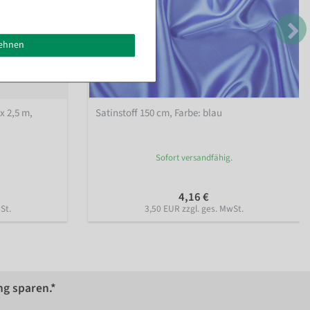
lehnen
x 2,5 m
,
Satinstoff 150 cm
, Farbe: blau
Sofort versandfähig.
4,16 €
St.
3,50 EUR zzgl. ges. MwSt.
ng sparen.*