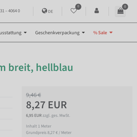
0
0
31 – 4064 0
DE
usstattung
Geschenkverpackung
% Sale
m breit, hellblau
9,46 €
8,27 EUR
6,95 EUR
zzgl. ges. MwSt.
Inhalt
1
Meter
Grundpreis
8,27 € / Meter