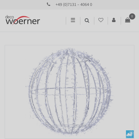
+49 (0)7131 – 4064 0
0
☰