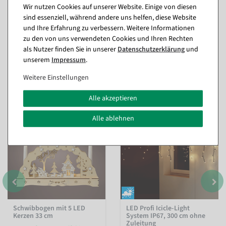
Wir nutzen Cookies auf unserer Website. Einige von diesen
sind essenziell, während andere uns helfen, diese Website
und Ihre Erfahrung zu verbessern. Weitere Informationen
zu den von uns verwendeten Cookies und Ihren Rechten
als Nutzer finden Sie in unserer
Daten­schutz­erklärung
und
unserem
Impressum
.
Passende Artikel zu diesem Produkt
Weitere Einstellungen
(8)
Alle akzeptieren
%
Alle ablehnen
Schwibbogen mit 5 LED
LED Profi Icicle-Light
Kerzen 33 cm
System IP67, 300 cm ohne
Zuleitung