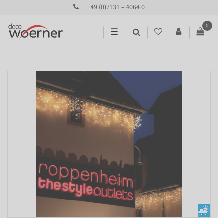
+49 (0)7131 – 4064 0
0
☰