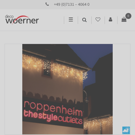
+49 (0)7131 – 4064 0
0
☰