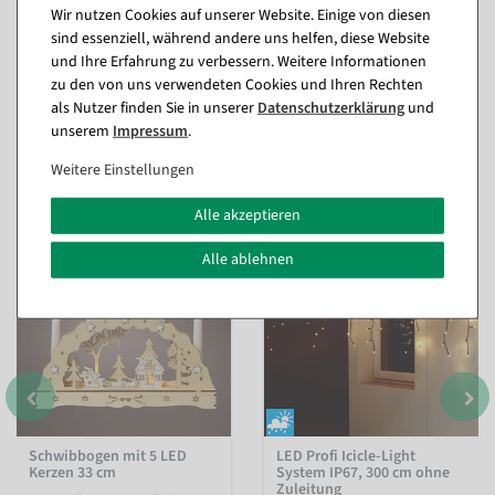
Wir nutzen Cookies auf unserer Website. Einige von diesen
sind essenziell, während andere uns helfen, diese Website
und Ihre Erfahrung zu verbessern. Weitere Informationen
zu den von uns verwendeten Cookies und Ihren Rechten
als Nutzer finden Sie in unserer
Daten­schutz­erklärung
und
unserem
Impressum
.
Passende Artikel zu diesem Produkt
Weitere Einstellungen
(8)
Alle akzeptieren
%
Alle ablehnen
Schwibbogen mit 5 LED
LED Profi Icicle-Light
Kerzen 33 cm
System IP67, 300 cm ohne
Zuleitung