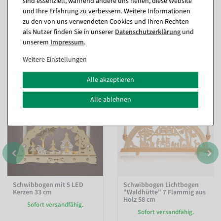
sind essenziell, während andere uns helfen, diese Website
und Ihre Erfahrung zu verbessern. Weitere Informationen
zu den von uns verwendeten Cookies und Ihren Rechten
als Nutzer finden Sie in unserer
Daten­schutz­erklärung
und
unserem
Impressum
.
Passende Artikel zu diesem Produkt
(8)
Weitere Einstellungen
Alle akzeptieren
%
Alle ablehnen
Schwibbogen mit 5 LED
Schwibbogen Lichtbogen
Kerzen 33 cm
"Waldhütte" 7 Flammig aus
Holz 58 cm
Sofort versandfähig.
Sofort versandfähig.