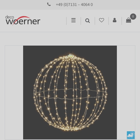
+49 (0)7131 – 4064 0
0
☰