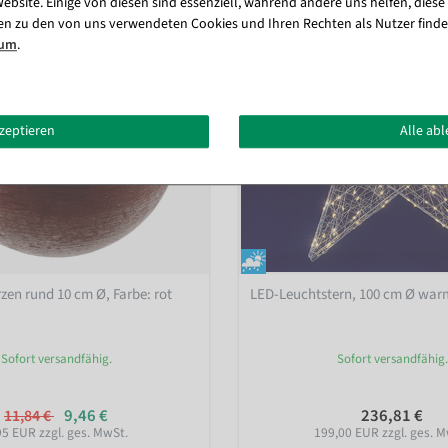
ebsite. Einige von diesen sind essenziell, während andere uns helfen, diese
en zu den von uns verwendeten Cookies und Ihren Rechten als Nutzer finde
sum
.
kzeptieren
Alle ab
zen rund 10 cm Ø
, Farbe: rot
LED-Leuchtstern, 100 cm Ø wa
Sofort versandfähig.
Sofort versandfähig.
9,46 €
236,81 €
11,84 €
95 EUR zzgl. ges. MwSt.
199,00 EUR zzgl. ges. M