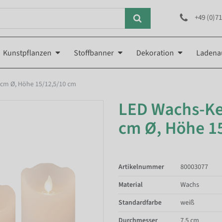
+49 (0)71
Kunstpflanzen
Stoffbanner
Dekoration
Ladena
 cm Ø, Höhe 15/12,5/10 cm
LED Wachs-Ker
cm Ø, Höhe 1
Artikelnummer
80003077
Material
Wachs
Standardfarbe
weiß
Durchmesser
7.5 cm