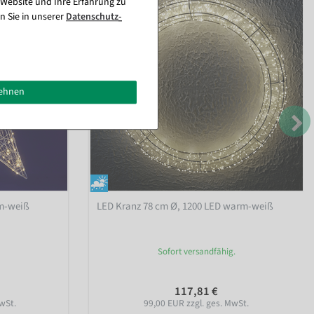
 Website und Ihre Erfahrung zu
n Sie in unserer
Daten­schutz­
lehnen
rm-weiß
LED Kranz 78 cm Ø, 1200 LED warm-weiß
Sofort versandfähig.
117,81 €
wSt.
99,00 EUR zzgl. ges. MwSt.