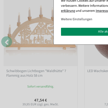
Wir nutzen Cookies auf unserer W
verbessern. Weitere Information
erklärung
und unserem
Impres
Weitere Einstellungen
Alle a
Schwibbogen Lichtbogen "Waldhütte" 7
LED Wachsker
Flammig aus Holz 58 cm
Sofort versandfähig.
47,54 €
39,95 EUR zzgl. ges. MwSt.
7,