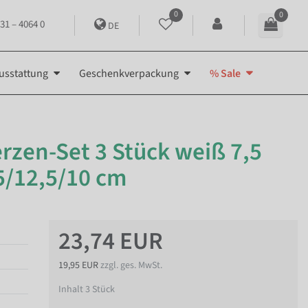
0
0
31 – 4064 0
DE
usstattung
Geschenkverpackung
% Sale
zen-Set 3 Stück weiß 7,5
5/12,5/10 cm
23,74 EUR
19,95 EUR
zzgl. ges. MwSt.
Inhalt
3
Stück