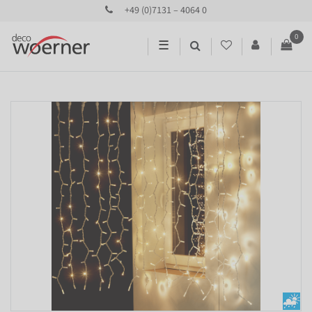
+49 (0)7131 – 4064 0
0
☰