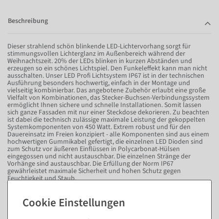
Beschreibung
Dieser strahlend schön blinkende LED-Lichtervorhang sorgt für
stimmungsvollen Lichterglanz im Außenbereich während der
Weihnachtszeit. 20% der LEDs blinken in kurzen Abständen und
erzeugen so ein schönes Lichtspiel. Den Funkeleffekt kann man nicht
ausschalten. Unser LED Profi Lichtsystem IP67 ist in der technischen
Ausführung besonders hochwertig, einfach in der Montage und
vielseitig kombinierbar. Das angebotene Zubehör erlaubt eine große
Vielfalt von Kombinationen, das Stecker-Buchsen-Verbindungssystem
ermöglicht Ihnen sichere und schnelle Installationen. Somit lassen
sich ganze Fassaden mit nur einer Steckdose dekorieren. Zu beachten
ist dabei die technisch zulässige maximale Leistung der gekoppelten
Systemkomponenten von 450 Watt. Extrem robust und für den
Dauereinsatz im Freien konzipiert - alle Komponenten sind aus einem
hochwertigen Gummikabel gefertigt, die einzelnen LED Dioden sind
zum Schutz vor äußeren Einflüssen in Polycarbonat-Hülsen
eingegossen und nicht austauschbar. Die einzelnen Stränge der
Vorhänge sind austauschbar. Die Erfüllung der Norm IP67
gewährleistet maximale Sicherheit und hohen Schutz gegen
Feuchtigkeit und Staub.
Achtung: Dieses Produkt hat keine Stromeinspeisung dabei, ohne
das angebotene Anschlusskabel können Sie diesen Lichtvorhang
nicht in Betrieb nehmen.