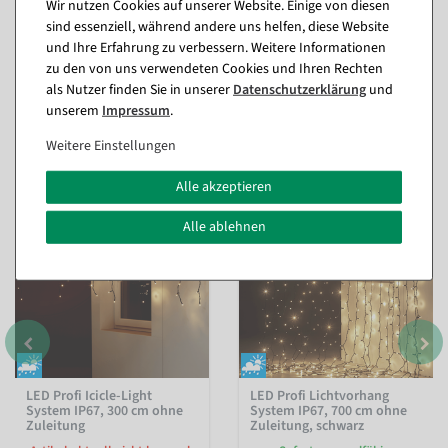
Wir nutzen Cookies auf unserer Website. Einige von diesen
sind essenziell, während andere uns helfen, diese Website
Fragen zum Artikel
und Ihre Erfahrung zu verbessern. Weitere Informationen
zu den von uns verwendeten Cookies und Ihren Rechten
als Nutzer finden Sie in unserer
Daten­schutz­erklärung
und
unserem
Impressum
.
Passende Artikel zu diesem Produkt
(8)
Weitere Einstellungen
Alle akzeptieren
%
Alle ablehnen
LED Profi Icicle-Light
LED Profi Lichtvorhang
System IP67, 300 cm ohne
System IP67, 700 cm ohne
Zuleitung
Zuleitung, schwarz