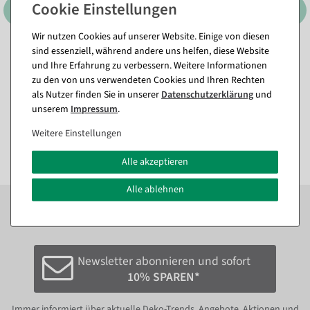
Wir nutzen Cookies auf unserer Website. Einige von diesen
sind essenziell, während andere uns helfen, diese Website
XXL Monstera-Kunstblatt
Künstlicher Forsythienzweig
und Ihre Erfahrung zu verbessern. Weitere Informationen
130 cm
gelb, 95 cm
zu den von uns verwendeten Cookies und Ihren Rechten
Sofort versandfähig.
Sofort versandfähig.
als Nutzer finden Sie in unserer
Daten­schutz­erklärung
und
unserem
Impressum
.
29,69 €
11,84 €
24,95 EUR zzgl. ges. MwSt.
9,95 EUR zzgl. ges. MwSt.
Weitere Einstellungen
Alle akzeptieren
Alle ablehnen
Zum Newsletter anmelden und sofort
10%
bei der
nächsten Bestellung sparen.*
Newsletter abonnieren und sofort
10% SPAREN*
Immer informiert über aktuelle Deko-Trends, Angebote, Aktionen und