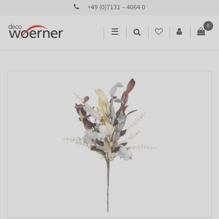
+49 (0)7131 – 4064 0
0
☰