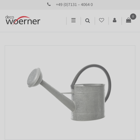
+49 (0)7131 – 4064 0
0
☰