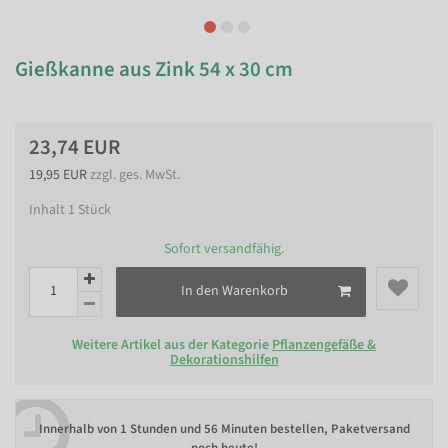
Gießkanne aus Zink 54 x 30 cm
23,74 EUR
19,95 EUR
zzgl. ges. MwSt.
Inhalt
1
Stück
Sofort versandfähig.
In den Warenkorb
Weitere Artikel aus der Kategorie
Pflanzengefäße &
Dekorationshilfen
Innerhalb von
1 Stunden und 56 Minuten bestellen
, Paketversand