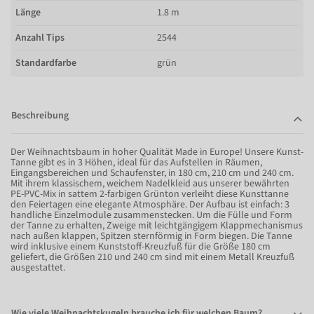
Länge
1.8 m
Anzahl Tips
2544
Standardfarbe
grün
Beschreibung
Der Weihnachtsbaum in hoher Qualität Made in Europe! Unsere Kunst-
Tanne gibt es in 3 Höhen, ideal für das Aufstellen in Räumen,
Eingangsbereichen und Schaufenster, in 180 cm, 210 cm und 240 cm.
Mit ihrem klassischem, weichem Nadelkleid aus unserer bewährten
PE-PVC-Mix in sattem 2-farbigen Grünton verleiht diese Kunsttanne
den Feiertagen eine elegante Atmosphäre. Der Aufbau ist einfach: 3
handliche Einzelmodule zusammenstecken. Um die Fülle und Form
der Tanne zu erhalten, Zweige mit leichtgängigem Klappmechanismus
nach außen klappen, Spitzen sternförmig in Form biegen. Die Tanne
wird inklusive einem Kunststoff-Kreuzfuß für die Größe 180 cm
geliefert, die Größen 210 und 240 cm sind mit einem Metall Kreuzfuß
ausgestattet.
Wie viele Weihnachtskugeln brauche ich für welchen Baum?