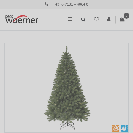
+49 (0)7131 – 4064 0
0
☰