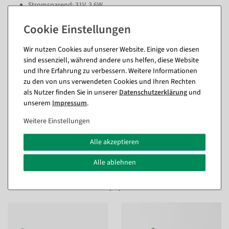
Stromsparend: 31V, 3,6W
Pflegeleicht, langlebig & sicher
Ideal für Zuhause, Büros, Geschäfte oder öffentliche Bereiche – ein
eleganter Weihnachtsbaum mit hoher Sicherheit und festlichem Flair.
Wir nutzen Cookies auf unserer Website. Einige von diesen
sind essenziell, während andere uns helfen, diese Website
Wie viele Weihnachtskugeln brauche ich für welchen Baum?
und Ihre Erfahrung zu verbessern. Weitere Informationen
zu den von uns verwendeten Cookies und Ihren Rechten
als Nutzer finden Sie in unserer
Daten­schutz­erklärung
und
Wie viel LED-Licht brauche ich für welchen Baum?
unserem
Impressum
.
Weitere Einstellungen
Fragen zum Artikel
Alle akzeptieren
Alle ablehnen
Passende Artikel zu diesem Produkt
(8)