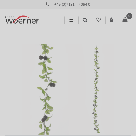
+49 (0)7131 – 4064 0
0
☰