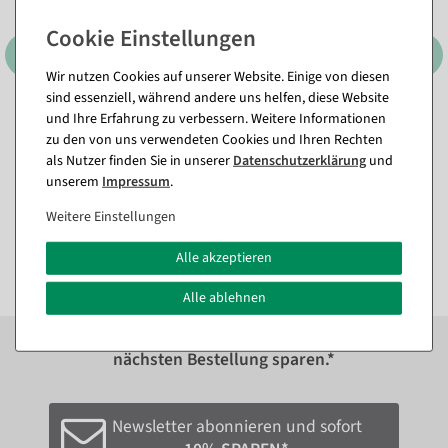
Wir nutzen Cookies auf unserer Website. Einige von diesen
sind essenziell, während andere uns helfen, diese Website
und Ihre Erfahrung zu verbessern. Weitere Informationen
Bunte künstliche Hibiskus
Künstliche Gerbera-
Girlande 180 cm
Feldblumen-Girlande, 140
zu den von uns verwendeten Cookies und Ihren Rechten
cm
als Nutzer finden Sie in unserer
Daten­schutz­erklärung
und
Sofort versandfähig.
Sofort versandfähig.
unserem
Impressum
.
18,98 €
Weitere Einstellungen
39,21 €
15,95 EUR zzgl. ges. MwSt.
32,95 EUR zzgl. ges. MwSt.
Alle akzeptieren
Alle ablehnen
Zum Newsletter anmelden und sofort
10%
bei der
nächsten Bestellung sparen.*
Newsletter abonnieren und sofort