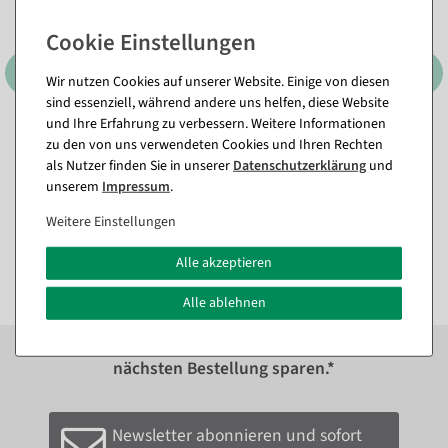
Wir nutzen Cookies auf unserer Website. Einige von diesen
sind essenziell, während andere uns helfen, diese Website
und Ihre Erfahrung zu verbessern. Weitere Informationen
zu den von uns verwendeten Cookies und Ihren Rechten
Austern Set à 3 Stück
Sashimi Lachs
Lebensmittel-Attrappe
Lebensmittel-Attrappe 8 cm
als Nutzer finden Sie in unserer
Daten­schutz­erklärung
und
Sofort versandfähig.
Sofort versandfähig.
unserem
Impressum
.
Weitere Einstellungen
35,64 €
9,46 €
29,95 EUR zzgl. ges. MwSt.
7,95 EUR zzgl. ges. MwSt.
Alle akzeptieren
Alle ablehnen
Zum Newsletter anmelden und sofort
10%
bei der
nächsten Bestellung sparen.*
Newsletter abonnieren und sofort