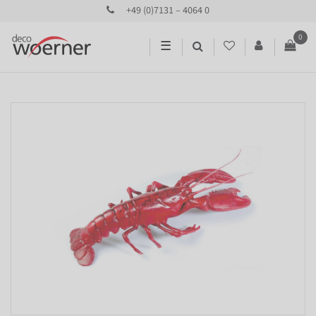
+49 (0)7131 – 4064 0
0
☰