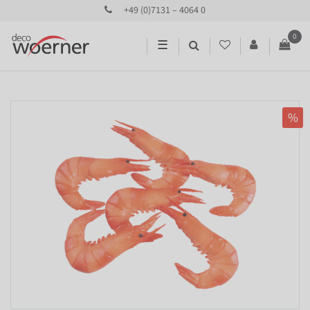
+49 (0)7131 – 4064 0
0
☰
%