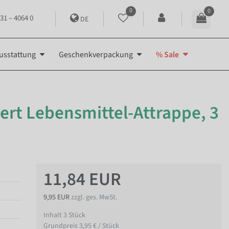
0
0
31 – 4064 0
DE
usstattung
Geschenkverpackung
% Sale
iert Lebensmittel-Attrappe, 3
11,84 EUR
9,95 EUR
zzgl. ges. MwSt.
Inhalt
3
Stück
Grundpreis
3,95 € / Stück