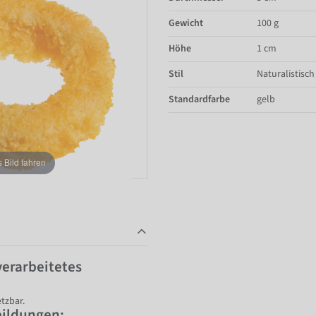
Gewicht
100 g
Höhe
1 cm
Stil
Naturalistisch
Standardfarbe
gelb
Bild fahren
verarbeitetes
tzbar.
bildungen: