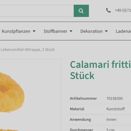
+49 (0)71
Kunstpflanzen
Stoffbanner
Dekoration
Ladena
rt Lebensmittel-Attrappe, 3 Stück
Calamari fritt
Stück
Artikelnummer
70156300
Material
Kunststoff
Anwendung
innen
Durchmesser
5 cm