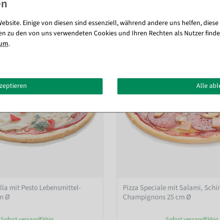
Passende Artikel zu diesem Produkt (8)
ebsite. Einige von diesen sind essenziell, während andere uns helfen, diese
en zu den von uns verwendeten Cookies und Ihren Rechten als Nutzer finde
sum
.
kzeptieren
Alle ab
lla mit Pesto Lebensmittel-
Pizza Speciale mit Salami, Sch
cm Ø
Champignons 25 cm Ø
Sofort versandfähig.
Sofort versandfähig.