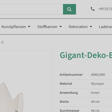
+49 (0)71
Kunstpflanzen
Stoffbanner
Dekoration
Ladena
m Ø
Gigant-Deko-E
Artikelnummer
48461900
Material
Styropor
Anwendung
innen
Breite
44 cm
Durchmesser
44 cm