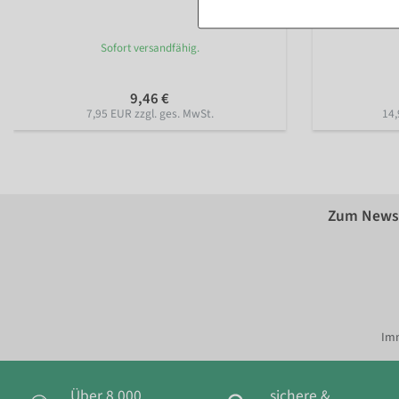
Farbe: gelb
Sofort versandfähig.
9,46 €
7,95 EUR zzgl. ges. MwSt.
14,
Zum Newsl
Imm
Über 8.000
sichere &