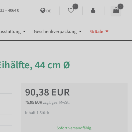
0
0
31 – 4064 0
DE
usstattung
Geschenkverpackung
% Sale
ihälfte, 44 cm Ø
90,38 EUR
75,95 EUR
zzgl. ges. MwSt.
Inhalt
1
Stück
Sofort versandfähig.