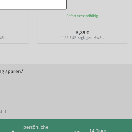
orange
Sofort versandfähig.
5,89 €
wSt.
4,95 EUR zzgl. ges. MwSt.
ng sparen.*
ehr!
persönliche
14 Tage