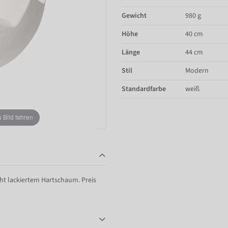
Gewicht
980 g
Höhe
40 cm
Länge
44 cm
Stil
Modern
Standardfarbe
weiß
Bild fahren
eht lackiertem Hartschaum. Preis