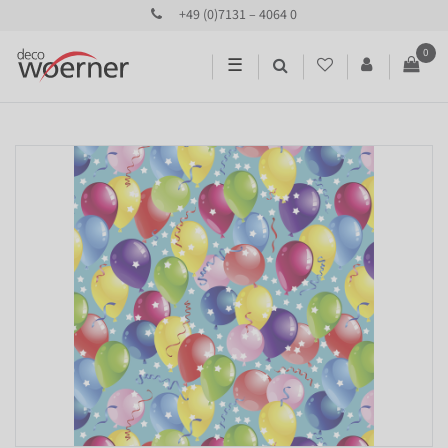
+49 (0)7131 – 4064 0
0
☰