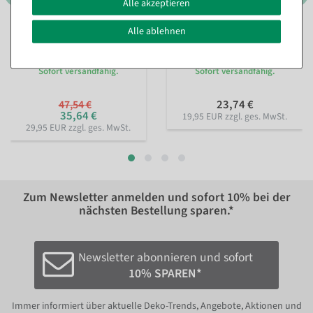
Alle akzeptieren
Alle ablehnen
Doppelseitiges
Geschenkpapier Rosa
Geschenkpapier gepunktet
Blütensturm, 70cm breit, 40
& gestreift 50 m
m Rolle
Sofort versandfähig.
Sofort versandfähig.
23,74 €
47,54 €
35,64 €
19,95 EUR zzgl. ges. MwSt.
29,95 EUR zzgl. ges. MwSt.
Zum Newsletter anmelden und sofort
10%
bei der
nächsten Bestellung sparen.*
Newsletter abonnieren und sofort
10% SPAREN*
Immer informiert über aktuelle Deko-Trends, Angebote, Aktionen und