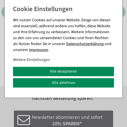
Wir nutzen Cookies auf unserer Website. Einige von diesen
sind essenziell, während andere uns helfen, diese Website
Aufsatzabroller "Standard"
Aufsatzabroller "Standard"
und Ihre Erfahrung zu verbessern. Weitere Informationen
Rollenbreite 75 cm
Rollenbreite 50 cm
zu den von uns verwendeten Cookies und Ihren Rechten
Sofort versandfähig.
Versandfähig in ca. 2-3
als Nutzer finden Sie in unserer
Daten­schutz­erklärung
und
Wochen
unserem
Impressum
.
117,81 €
105,91 €
Weitere Einstellungen
99,00 EUR zzgl. ges. MwSt.
89,00 EUR zzgl. ges. MwSt.
Alle akzeptieren
Alle ablehnen
Zum Newsletter anmelden und sofort
10%
bei der
nächsten Bestellung sparen.*
Newsletter abonnieren und sofort
10% SPAREN*