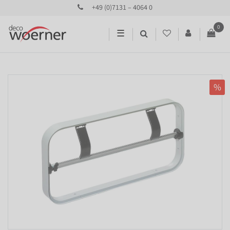
+49 (0)7131 – 4064 0
0
☰
%