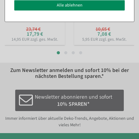
3er Set Dekoringe, schwarz
Tulpen-Aufsteller gelb aus
Alle ablehnen
ca. 60 cm Ø, Metall
Filz 58 cm
Sofort versandfähig.
Sofort versandfähig.
23,74 €
10,65 €
17,79 €
7,08 €
14,95 EUR zzgl. ges. MwSt.
5,95 EUR zzgl. ges. MwSt.
Zum Newsletter anmelden und sofort
10%
bei der
nächsten Bestellung sparen.*
Newsletter abonnieren und sofort
10% SPAREN*
Immer informiert über aktuelle Deko-Trends, Angebote, Aktionen und
vieles Mehr!