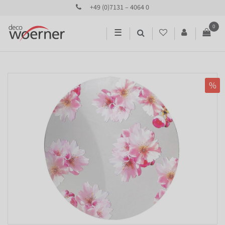
+49 (0)7131 – 4064 0
0
☰
%