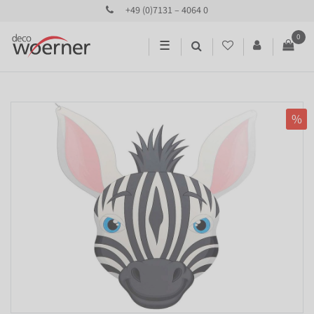
+49 (0)7131 – 4064 0
0
☰
%