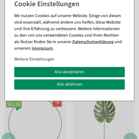
Passende Artikel zu diesem Produkt
Wir nutzen Cookies auf unserer Website. Einige von diesen
Perlonfaden 100 m, 25 kg Reißkraft
sind essenziell, während andere uns helfen, diese Website
+9,46 €
(inkl. ges. MwSt.)
und Ihre Erfahrung zu verbessern. Weitere Informationen
zu den von uns verwendeten Cookies und Ihren Rechten
als Nutzer finden Sie in unserer
Daten­schutz­erklärung
und
unserem
Impressum
.
Weitere Einstellungen
Alle akzeptieren
Passende Artikel zu diesem Produkt
(8)
Alle ablehnen
%