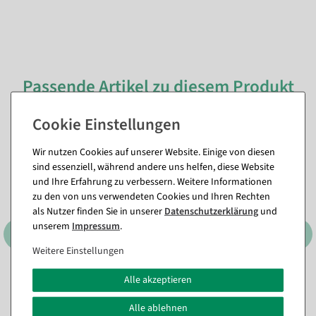
Passende Artikel zu diesem Produkt
(8)
%
Wir nutzen Cookies auf unserer Website. Einige von diesen
sind essenziell, während andere uns helfen, diese Website
und Ihre Erfahrung zu verbessern. Weitere Informationen
zu den von uns verwendeten Cookies und Ihren Rechten
als Nutzer finden Sie in unserer
Daten­schutz­erklärung
und
unserem
Impressum
.
Weitere Einstellungen
Alle akzeptieren
LED Wachskerzen rund 10
Lampion aus Papier 30 cm
cm Ø
, Farbe: rot
Ø
, Farbe: gelb
Alle ablehnen
Sofort versandfähig.
Sofort versandfähig.