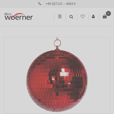
+49 (0)7131 – 4064 0
0
☰