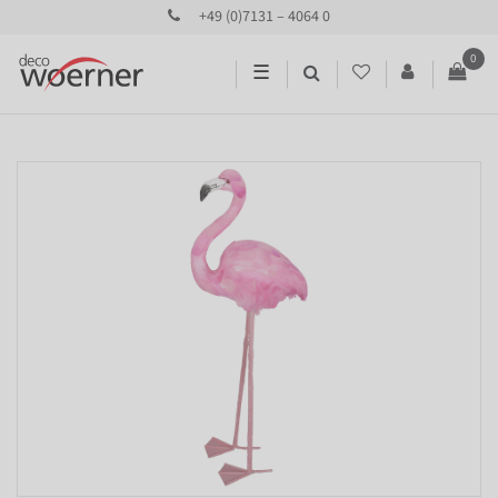
+49 (0)7131 – 4064 0
0
☰