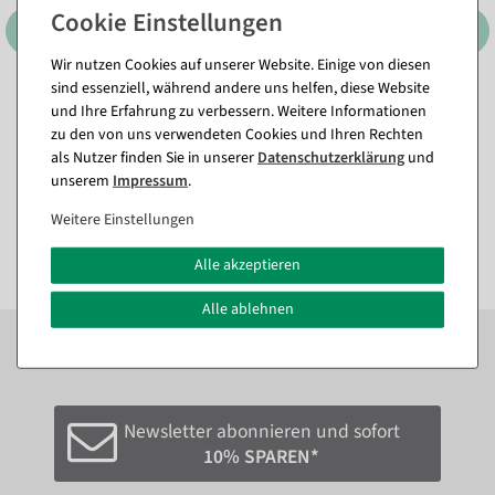
Wir nutzen Cookies auf unserer Website. Einige von diesen
sind essenziell, während andere uns helfen, diese Website
Sitzender Deko-Papagei
Sitzender Grüner Deko
und Ihre Erfahrung zu verbessern. Weitere Informationen
weiß-gelber Kakadu, 40 cm
Papagei 66 x 16 x 17 cm
zu den von uns verwendeten Cookies und Ihren Rechten
Sofort versandfähig.
Sofort versandfähig.
als Nutzer finden Sie in unserer
Daten­schutz­erklärung
und
unserem
Impressum
.
23,74 €
29,69 €
Weitere Einstellungen
19,95 EUR zzgl. ges. MwSt.
24,95 EUR zzgl. ges. MwSt.
Alle akzeptieren
Alle ablehnen
Zum Newsletter anmelden und sofort
10%
bei der
nächsten Bestellung sparen.*
Newsletter abonnieren und sofort
10% SPAREN*