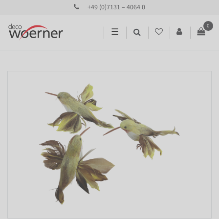
+49 (0)7131 – 4064 0
0
☰