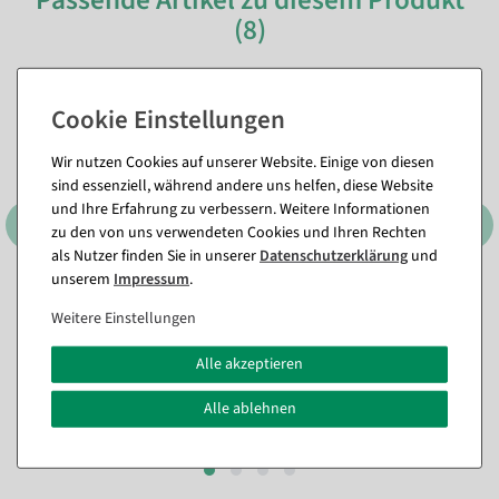
Passende Artikel zu diesem Produkt
(8)
Wir nutzen Cookies auf unserer Website. Einige von diesen
sind essenziell, während andere uns helfen, diese Website
und Ihre Erfahrung zu verbessern. Weitere Informationen
zu den von uns verwendeten Cookies und Ihren Rechten
als Nutzer finden Sie in unserer
Daten­schutz­erklärung
und
unserem
Impressum
.
Sitzender Deko-Papagei
Sitzender Grüner Deko
Weitere Einstellungen
weiß-gelber Kakadu, 40 cm
Papagei 66 x 16 x 17 cm
Sofort versandfähig.
Sofort versandfähig.
Alle akzeptieren
23,74 €
29,69 €
Alle ablehnen
19,95 EUR zzgl. ges. MwSt.
24,95 EUR zzgl. ges. MwSt.