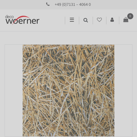
+49 (0)7131 – 4064 0
0
☰