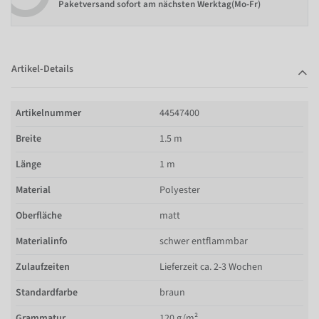
Paketversand sofort am nächsten Werktag(Mo-Fr)
Artikel-Details
Artikelnummer
44547400
Breite
1.5 m
Länge
1 m
Material
Polyester
Oberfläche
matt
Materialinfo
schwer entflammbar
Zulaufzeiten
Lieferzeit ca. 2-3 Wochen
Standardfarbe
braun
Grammatur
120 g/m²