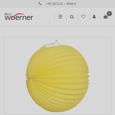
+49 (0)7131 – 4064 0
0
☰