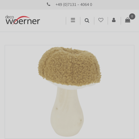
+49 (0)7131 – 4064 0
0
☰