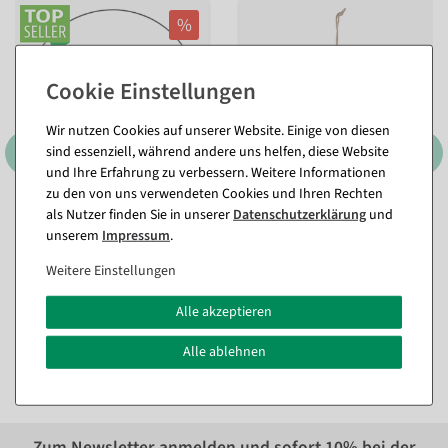
%
Wir nutzen Cookies auf unserer Website. Einige von diesen
sind essenziell, während andere uns helfen, diese Website
und Ihre Erfahrung zu verbessern. Weitere Informationen
zu den von uns verwendeten Cookies und Ihren Rechten
3er Set Dekoringe, schwarz
Schwarze Deko Metallringe
als Nutzer finden Sie in unserer
Daten­schutz­erklärung
und
ca. 60 cm Ø, Metall
mit Jute-Hänger in
unserem
Impressum
.
unterschiedlichen Größen
Sofort versandfähig.
Sofort versandfähig.
Weitere Einstellungen
In verschiedenen
23,74 €
Ausführungen
Alle akzeptieren
17,79 €
ab 3,51 €
14,95 EUR zzgl. ges. MwSt.
2,95 EUR zzgl. ges. MwSt.
Alle ablehnen
Zum Newsletter anmelden und sofort
10%
bei der