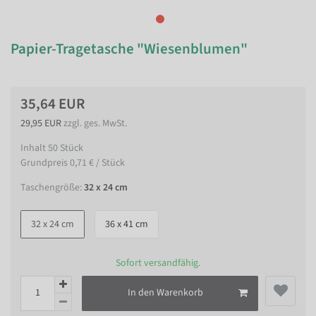
Papier-Tragetasche "Wiesenblumen"
35,64 EUR
29,95 EUR
zzgl. ges. MwSt.
Inhalt
50
Stück
Grundpreis
0,71 € / Stück
Taschengröße:
32 x 24 cm
32 x 24 cm
36 x 41 cm
Sofort versandfähig.
In den Warenkorb