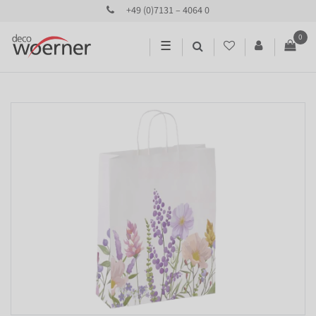
+49 (0)7131 – 4064 0
0
☰