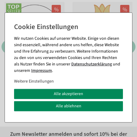
%
%
Wir nutzen Cookies auf unserer Website. Einige von diesen
sind essenziell, während andere uns helfen, diese Website
und Ihre Erfahrung zu verbessern. Weitere Informationen
zu den von uns verwendeten Cookies und Ihren Rechten
als Nutzer finden Sie in unserer
Daten­schutz­erklärung
und
3er Set Dekoringe, schwarz
Tulpen-Aufsteller gelb aus
unserem
Impressum
.
ca. 60 cm Ø, Metall
Filz 58 cm
Sofort versandfähig.
Sofort versandfähig.
Weitere Einstellungen
23,74 €
10,65 €
Alle akzeptieren
17,79 €
7,08 €
14,95 EUR zzgl. ges. MwSt.
5,95 EUR zzgl. ges. MwSt.
Alle ablehnen
Zum Newsletter anmelden und sofort
10%
bei der