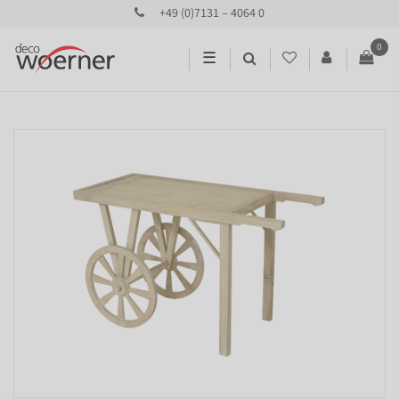
+49 (0)7131 – 4064 0
0
☰