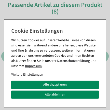
Passende Artikel zu diesem Produkt
(8)
%
%
Wir nutzen Cookies auf unserer Website. Einige von diesen
sind essenziell, während andere uns helfen, diese Website
und Ihre Erfahrung zu verbessern. Weitere Informationen
zu den von uns verwendeten Cookies und Ihren Rechten
als Nutzer finden Sie in unserer
Daten­schutz­erklärung
und
unserem
Impressum
.
3er Set Dekoringe, schwarz
Tulpen-Aufsteller gelb aus
Weitere Einstellungen
ca. 60 cm Ø, Metall
Filz 58 cm
Sofort versandfähig.
Sofort versandfähig.
Alle akzeptieren
23,74 €
10,65 €
Alle ablehnen
17,79 €
7,08 €
14,95 EUR zzgl. ges. MwSt.
5,95 EUR zzgl. ges. MwSt.