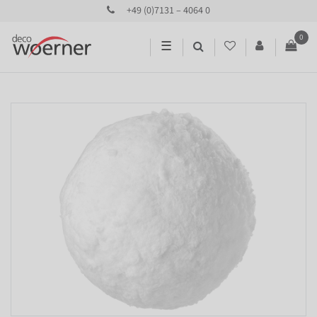
+49 (0)7131 – 4064 0
0
☰