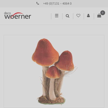
+49 (0)7131 – 4064 0
0
☰