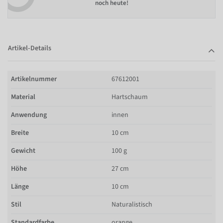
noch heute!
Artikel-Details
Artikelnummer
67612001
Material
Hartschaum
Anwendung
innen
Breite
10 cm
Gewicht
100 g
Höhe
27 cm
Länge
10 cm
Stil
Naturalistisch
Standardfarbe
orange