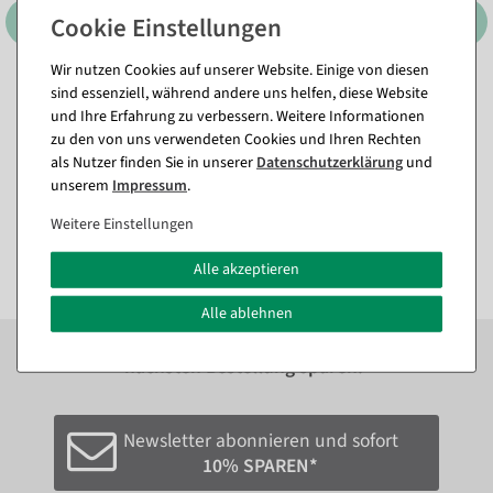
Wir nutzen Cookies auf unserer Website. Einige von diesen
3er Set Dekoringe, schwarz
Schwarze Deko Metallringe
sind essenziell, während andere uns helfen, diese Website
ca. 60 cm Ø, Metall
mit Jute-Hänger in
und Ihre Erfahrung zu verbessern. Weitere Informationen
unterschiedlichen Größen
Sofort versandfähig.
zu den von uns verwendeten Cookies und Ihren Rechten
Sofort versandfähig.
als Nutzer finden Sie in unserer
Daten­schutz­erklärung
und
In verschiedenen
23,74 €
unserem
Impressum
.
Ausführungen
17,79 €
ab 3,51 €
14,95 EUR zzgl. ges. MwSt.
Weitere Einstellungen
2,95 EUR zzgl. ges. MwSt.
Alle akzeptieren
Alle ablehnen
Zum Newsletter anmelden und sofort
10%
bei der
nächsten Bestellung sparen.*
Newsletter abonnieren und sofort
10% SPAREN*