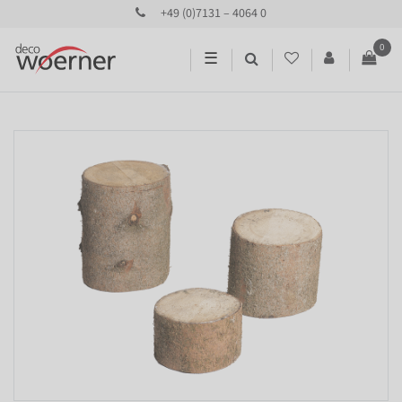
+49 (0)7131 – 4064 0
0
☰