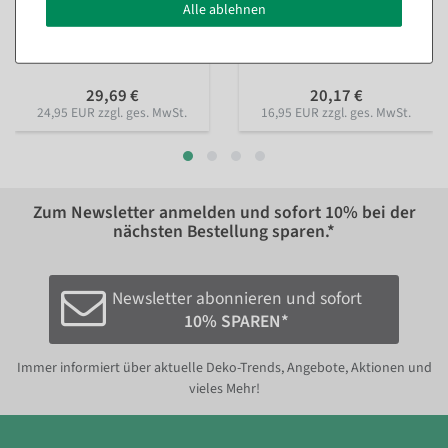
Künstlicher Tannenbaum im
Tannen-Aufsteller beschneit
Alle ablehnen
Topf 52 cm
16 x 28 cm grün
Sofort versandfähig.
Sofort versandfähig.
29,69 €
20,17 €
24,95 EUR zzgl. ges. MwSt.
16,95 EUR zzgl. ges. MwSt.
Zum Newsletter anmelden und sofort
10%
bei der
nächsten Bestellung sparen.*
Newsletter abonnieren und sofort
10% SPAREN*
Immer informiert über aktuelle Deko-Trends, Angebote, Aktionen und
vieles Mehr!