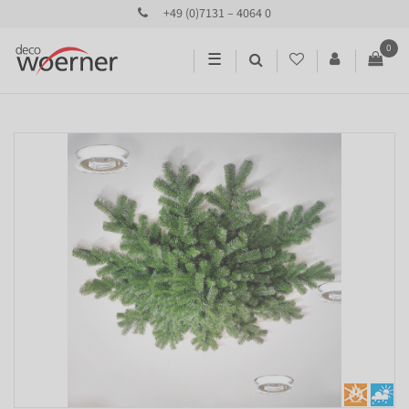
+49 (0)7131 – 4064 0
0
☰