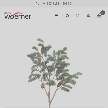
+49 (0)7131 – 4064 0
0
☰