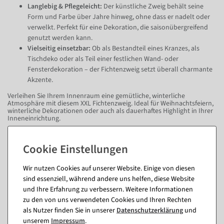
Langlebig & Pflegeleicht:
Der künstliche Zweig behält seine
Form und Farbe über Jahre hinweg, ohne dass er nadelt oder
verwelkt. Perfekt für eine Dekoration, die saisonübergreifend
genutzt werden kann.
Vielseitig einsetzbar:
Ob als Bestandteil eines Kranzes, als
Tischdeko oder als Teil einer festlichen Wand- oder
Fensterdekoration – der Fichtenzweig setzt überall charmante
Akzente.
Verleihen Sie Ihrem Innenraum eine gemütliche, winterliche
Atmosphäre mit diesem XXL Fichtenzweig. Ideal für Weihnachtsfeiern,
winterliche Dekorationen oder auch als dauerhaftes Highlight in Ihrer
Inneneinrichtung.
Fragen zum Artikel
Wir nutzen Cookies auf unserer Website. Einige von diesen
sind essenziell, während andere uns helfen, diese Website
Passende Artikel zu diesem Produkt
und Ihre Erfahrung zu verbessern. Weitere Informationen
zu den von uns verwendeten Cookies und Ihren Rechten
(8)
als Nutzer finden Sie in unserer
Daten­schutz­erklärung
und
unserem
Impressum
.