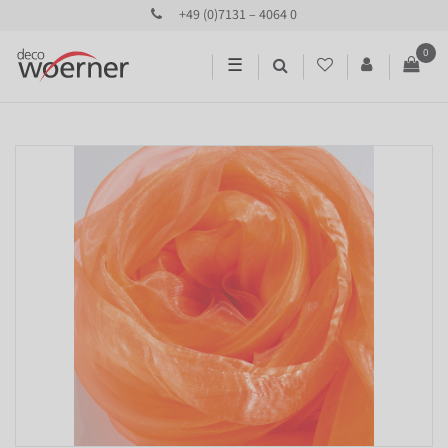
+49 (0)7131 – 4064 0
0
☰