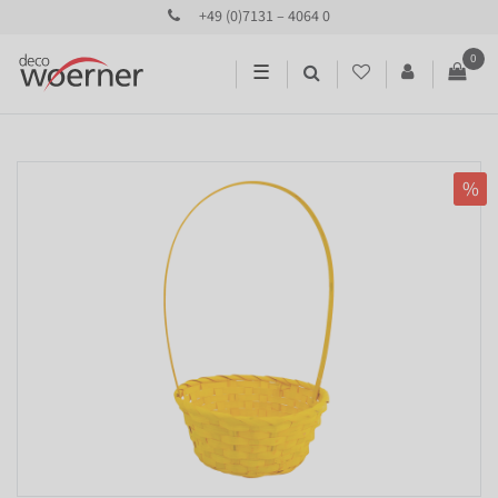
+49 (0)7131 – 4064 0
0
☰
%