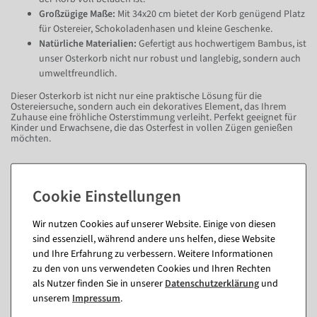
Großzügige Maße:
Mit 34x20 cm bietet der Korb genügend Platz
für Ostereier, Schokoladenhasen und kleine Geschenke.
Natürliche Materialien:
Gefertigt aus hochwertigem Bambus, ist
unser Osterkorb nicht nur robust und langlebig, sondern auch
umweltfreundlich.
Dieser Osterkorb ist nicht nur eine praktische Lösung für die
Ostereiersuche, sondern auch ein dekoratives Element, das Ihrem
Zuhause eine fröhliche Osterstimmung verleiht. Perfekt geeignet für
Kinder und Erwachsene, die das Osterfest in vollen Zügen genießen
möchten.
Fragen zum Artikel
Wir nutzen Cookies auf unserer Website. Einige von diesen
Passende Artikel zu diesem Produkt
sind essenziell, während andere uns helfen, diese Website
und Ihre Erfahrung zu verbessern. Weitere Informationen
(8)
zu den von uns verwendeten Cookies und Ihren Rechten
als Nutzer finden Sie in unserer
Daten­schutz­erklärung
und
unserem
Impressum
.