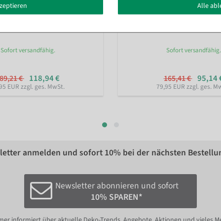
kzeptieren
Alle ab
"Premium" A3
Infoständer "Premium" A4
Sofort versandfähig.
Sofort versandfähig.
118,94 €
95,14 
89,21 €
165,41 €
95 EUR zzgl. ges. MwSt.
79,95 EUR zzgl. ges. M
etter anmelden und sofort
10%
bei der nächsten Bestellu
Newsletter abonnieren und sofort
10% SPAREN*
er informiert über aktuelle Deko-Trends, Angebote, Aktionen und vieles M