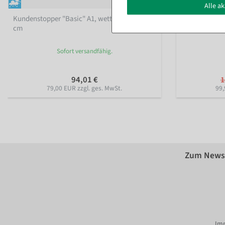
Alle a
Kundenstopper "Basic" A1, wetterfest, 60 x 85
Infoständer 
cm
Sofort versandfähig.
94,01 €
1
79,00 EUR zzgl. ges. MwSt.
99,
Zum Newsl
Imm