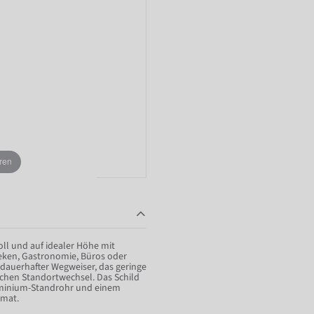
ren
ll und auf idealer Höhe mit
heken, Gastronomie, Büros oder
s dauerhafter Wegweiser, das geringe
achen Standortwechsel. Das Schild
luminium-Standrohr und einem
rmat.