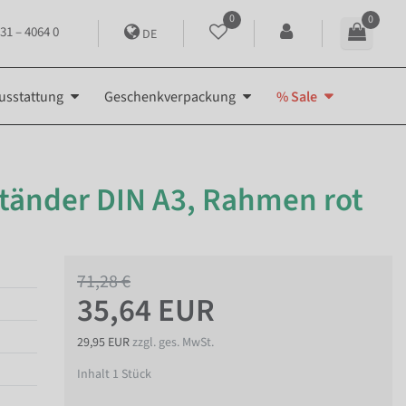
0
0
31 – 4064 0
DE
usstattung
Geschenkverpackung
% Sale
tänder DIN A3, Rahmen rot
71,28 €
35,64 EUR
29,95 EUR
zzgl. ges. MwSt.
Inhalt
1
Stück