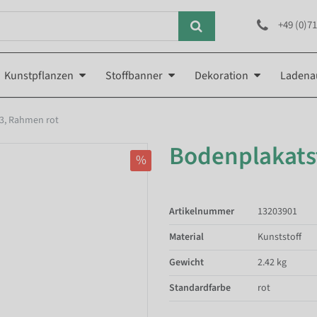
+49 (0)71
Kunstpflanzen
Stoffbanner
Dekoration
Ladena
3, Rahmen rot
Bodenplakats
%
Artikelnummer
13203901
Material
Kunststoff
Gewicht
2.42 kg
Standardfarbe
rot