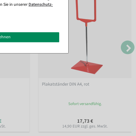
n Sie in unserer
Daten­schutz­
lehnen
Plakatständer DIN A4, rot
Sofort versandfähig.
€
17,73 €
wSt.
14,90 EUR zzgl. ges. MwSt.