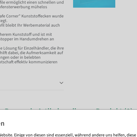
ile ermöglicht einen schnellen und
haufensterwerbung mühelos
afe Corner" Kunststoffecken wurde
egt.
fil bleibt Ihr Werbematerial auch
herem Kunststoff und ist mit
enstopper im Handumdrehen an
 Lösung für Einzelhändler, die ihre
hilft dabei, die Aufmerksamkeit auf
ungen oder in belebten
otschaft effektiv kommunizieren
Passende Artikel zu diesem Produkt (8)
%
ebsite. Einige von diesen sind essenziell, während andere uns helfen, diese