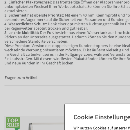
2. Einfacher Plakatwechsel:
Das frontseitige Öffnen der Klapprahmenprof
unkomplizierten Wechsel Ihrer Werbebotschaft. So können Sie Ihre Sc
aktualisieren.
3. Sicherheit hat oberste Priorität:
Mit einem 40 mm Klemmprofil und "S
besonderes Augenmerk auf die Sicherheit von Passanten und Kunden gel
4. Wasserdichter Schutz:
Dank einer optimierten Dichtungstechnik im Pro
bei Regenwetter absolut trocken und gut lesbar.
5. Leichte Mobilität:
Der Fuß besteht aus einem Wassertank aus bruchsic
Rädern an der Unterseite ausgestattet. Dadurch können Sie den Kund
verschiedene Standorte verschieben.
Diese Premium-Version des doppelseitigen Kundenstoppers ist eine ideale
wechselnde Werbung präsentieren möchten. Er ist äußerst vielseitig und 
Ihr Geschäft zu lenken, sei es in der Fußgängerzone, während Veranstalt
Einkaufsstraßen. Mit diesem windfesten Plakatständer können Sie Ihre B
und neue Kunden in Ihr Geschäft locken.
Fragen zum Artikel
Wir nutzen Cookies auf unserer W