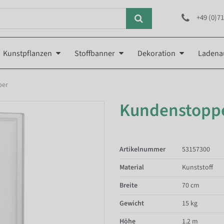
+49 (0)71
Kunstpflanzen
Stoffbanner
Dekoration
Ladena
ber
Kundenstopper
Artikelnummer
53157300
Material
Kunststoff
Breite
70 cm
Gewicht
15 kg
Höhe
1.2 m