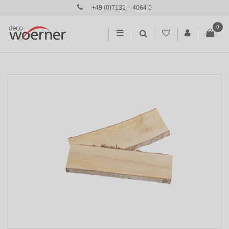
+49 (0)7131 – 4064 0
0
☰