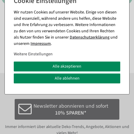
Wir nutzen Cookies auf unserer Website. Einige von diesen
sind essenziell, während andere uns helfen, diese Website
Rebbaum natur
Birkenscheibe 3er Set 16 &
15 cm Ø x 2 cm Stärke
und Ihre Erfahrung zu verbessern. Weitere Informationen
Sofort versandfähig.
zu den von uns verwendeten Cookies und Ihren Rechten
Sofort versandfähig.
als Nutzer finden Sie in unserer
Daten­schutz­erklärung
und
11,84 €
unserem
Impressum
.
17,79 €
9,95 EUR zzgl. ges. MwSt.
14,95 EUR zzgl. ges. MwSt.
Weitere Einstellungen
Alle akzeptieren
Alle ablehnen
Zum Newsletter anmelden und sofort
10%
bei der
nächsten Bestellung sparen.*
Newsletter abonnieren und sofort
10% SPAREN*
Immer informiert über aktuelle Deko-Trends, Angebote, Aktionen und
vieles Mehr!