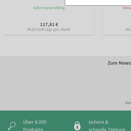
Sofort versandfähig.
Versa
117,81 €
99,00 EUR zzgl. ges. MwSt.
89,
Zum Newsl
Imm
Über 8.000
sichere &
Produkte
schnelle Zahlung