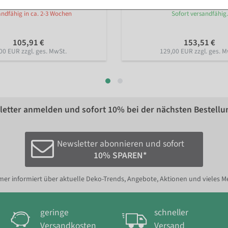
ndfähig in ca. 2-3 Wochen
Sofort versandfähig.
105,91 €
153,51 €
00 EUR zzgl. ges. MwSt.
129,00 EUR zzgl. ges. M
etter anmelden und sofort
10%
bei der nächsten Bestellu
Newsletter abonnieren und sofort
10% SPAREN*
er informiert über aktuelle Deko-Trends, Angebote, Aktionen und vieles M
geringe
schneller
Versandkosten
Versand