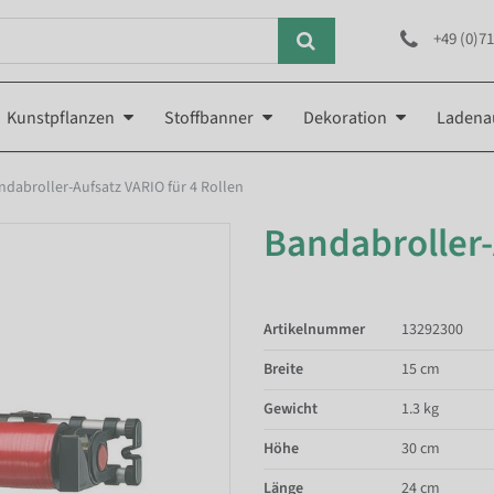
+49 (0)71
Kunstpflanzen
Stoffbanner
Dekoration
Ladena
ndabroller-Aufsatz VARIO für 4 Rollen
Bandabroller-
Artikelnummer
13292300
Breite
15 cm
Gewicht
1.3 kg
Höhe
30 cm
Länge
24 cm