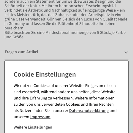
sondern auch ein Statement für umweltbewusstes Design und die
Schönheit der Natur. Mit ihrem harmonischen Erscheinungsbild
verbindet sie Ästhetik und Nachhaltigkeit auf einzigartige Weise – ein
echtes Meisterstück, das das Zuhause oder den Arbeitsplatz in eine
grüne Oase verwandelt. Gönnen Sie sich den Luxus von Qualität Made
in Germany und lassen Sie die Blütenkopf-Silhouette Ihr Leben
bereichern.
Bitte beachten Sie eine Mindestabnahmemenge von 5 Stück, je Farbe
und Größe.
Fragen zum Artikel
Passende Artikel zu diesem Produkt
Wir nutzen Cookies auf unserer Website. Einige von diesen
(8)
sind essenziell, während andere uns helfen, diese Website
und Ihre Erfahrung zu verbessern. Weitere Informationen
zu den von uns verwendeten Cookies und Ihren Rechten
%
%
als Nutzer finden Sie in unserer
Daten­schutz­erklärung
und
unserem
Impressum
.
Weitere Einstellungen