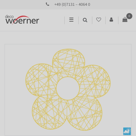
+49 (0)7131 – 4064 0
0
☰