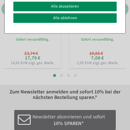
Alle akzeptieren
Alle ablehnen
3er Set Dekoringe, schwarz
Tulpen-Aufsteller gelb aus
ca. 60 cm Ø, Metall
Filz 58 cm
Sofort versandfähig.
Sofort versandfähig.
23,74 €
10,65 €
17,79 €
7,08 €
14,95 EUR zzgl. ges. MwSt.
5,95 EUR zzgl. ges. MwSt.
Zum Newsletter anmelden und sofort
10%
bei der
nächsten Bestellung sparen.*
Newsletter abonnieren und sofort
10% SPAREN*