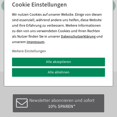
Wir nutzen Cookies auf unserer Website. Einige von diesen
sind essenziell, während andere uns helfen, diese Website
Rebbaum natur
Birkenscheibe 3er Set 16 &
und Ihre Erfahrung zu verbessern. Weitere Informationen
15 cm Ø x 2 cm Stärke
zu den von uns verwendeten Cookies und Ihren Rechten
Sofort versandfähig.
Sofort versandfähig.
als Nutzer finden Sie in unserer
Daten­schutz­erklärung
und
unserem
Impressum
.
11,84 €
17,79 €
9,95 EUR zzgl. ges. MwSt.
Weitere Einstellungen
14,95 EUR zzgl. ges. MwSt.
Alle akzeptieren
Alle ablehnen
Zum Newsletter anmelden und sofort
10%
bei der
nächsten Bestellung sparen.*
Newsletter abonnieren und sofort
10% SPAREN*