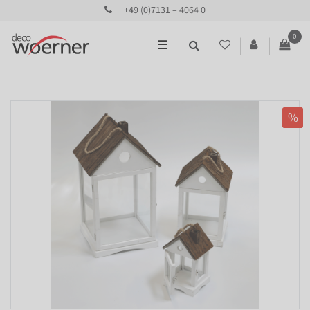
+49 (0)7131 – 4064 0
0
☰
%