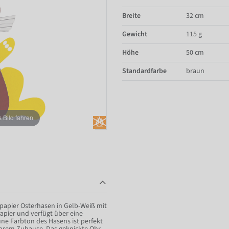
Breite
32 cm
Gewicht
115 g
Höhe
50 cm
Standardfarbe
braun
Bild fahren
apier Osterhasen in Gelb-Weiß mit
apier und verfügt über eine
une Farbton des Hasens ist perfekt