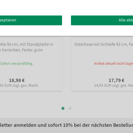
kzeptieren
Alle ab
tte 50 cm, mit Standplatte in
Osterhase mit Schleife 42 cm
, F
n Varianten
, Farbe: grün
Sofort versandfähig.
Artikel aktuell nicht lage
18,98 €
17,79 €
95 EUR zzgl. ges. MwSt.
14,95 EUR zzgl. ges. M
etter anmelden und sofort
10%
bei der nächsten Bestellu