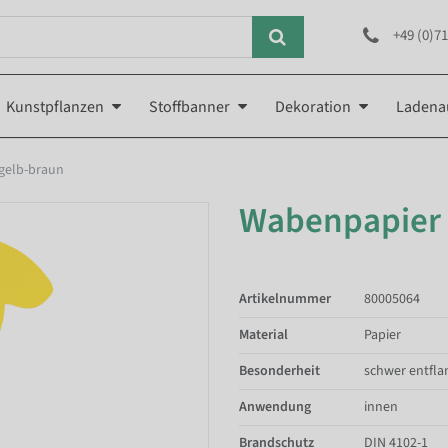
+49 (0)71
Kunstpflanzen
Stoffbanner
Dekoration
Ladena
gelb-braun
Wabenpapier 
Artikelnummer
80005064
Material
Papier
Besonderheit
schwer entfl
Anwendung
innen
Brandschutz
DIN 4102-1