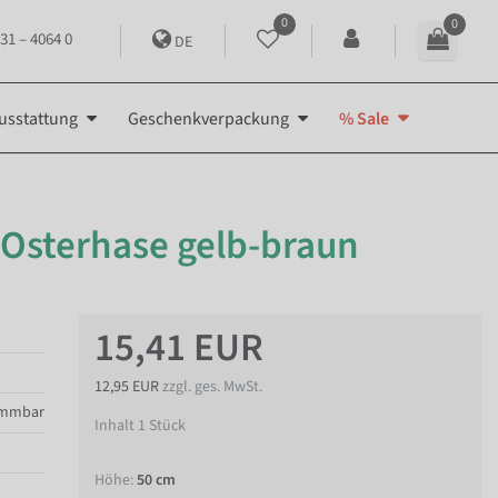
0
0
31 – 4064 0
DE
usstattung
Geschenkverpackung
% Sale
Osterhase gelb-braun
15,41 EUR
12,95 EUR
zzgl. ges. MwSt.
ammbar
Inhalt
1
Stück
Höhe:
50 cm